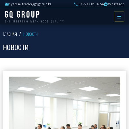
system-trade@gqgroup.kz
+7 771 001 02 54
WhatsApp
GQ Group
☰
ENGINEERING WITH GOOD QUALITY
ГЛАВНАЯ
НОВОСТИ
НОВОСТИ