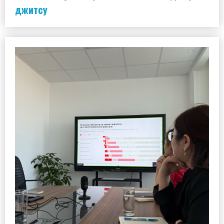
джитсу