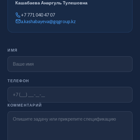
Кашабаева Анаргуль Тулешовна
+7 771 040 47 07
a.kashabayeva@gqgroup.kz
ИМЯ
ТЕЛЕФОН
КОММЕНТАРИЙ