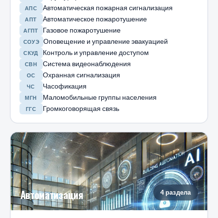
Автоматическая пожарная сигнализация
АПС
Автоматическое пожаротушение
АПТ
Газовое пожаротушение
АГПТ
Оповещение и управление эвакуацией
СОУЭ
Контроль и управление доступом
СКУД
Система видеонаблюдения
СВН
Охранная сигнализация
ОС
Часофикация
ЧС
Маломобильные группы населения
МГН
Громкоговорящая связь
ГГС
Автоматизация
4 раздела