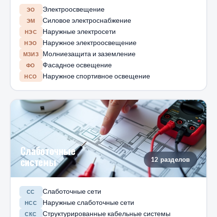
Электроосвещение
ЭО
Силовое электроснабжение
ЭМ
Наружные электросети
НЭС
Наружное электроосвещение
НЭО
Молниезащита и заземление
МЗИЗ
Фасадное освещение
ФО
Наружное спортивное освещение
НСО
Слаботочные
системы
12 разделов
Слаботочные сети
СС
Наружные слаботочные сети
НСС
Структурированные кабельные системы
СКС