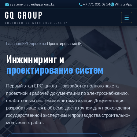
system-trade@gqgroup.kz
+7 771 001 02 54
WhatsApp
GQ Group
☰
ENGINEERING WITH GOOD QUALITY
Главная
›
EPC-проекты
›
Проектирование (E)
Инжиниринг и
проектирование систем
Первый этап EPC-цикла — разработка полного пакета
проектной и рабочей документации по электроснабжению,
слаботочным системам и автоматизации. Документация
разрабатывается в объёме, достаточном для прохождения
государственной экспертизы и производства строительно-
монтажных работ.