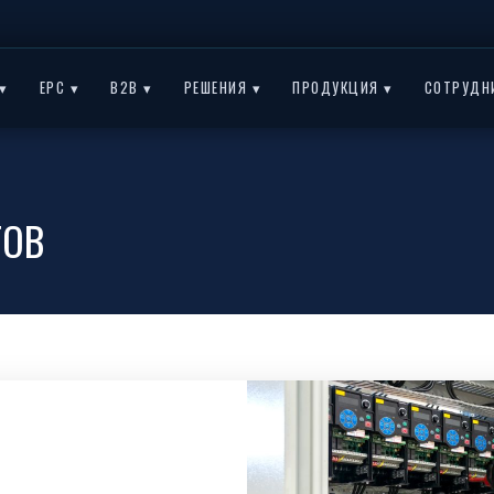
▾
EPC ▾
B2B ▾
РЕШЕНИЯ ▾
ПРОДУКЦИЯ ▾
СОТРУДН
ТОВ