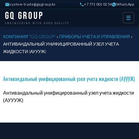
system-trade@gqgroup.kz
+7 771 001 02 54
WhatsApp
GQ Group
☰
ENGINEERING WITH GOOD QUALITY
КОМПАНИЯ "GQ GROUP"
»
ПРИБОРЫ УЧЕТА И УПРАВЛЕНИЯ
»
АНТИВАНДАЛЬНЫЙ УНИФИЦИРОВАННЫЙ УЗЕЛ УЧЕТА
ЖИДКОСТИ (АУУУЖ)
Антивандальный унифицированный узел учета жидкости (АУУУЖ)
Антивандальный унифицированный узел учета жидкости
(АУУУЖ)